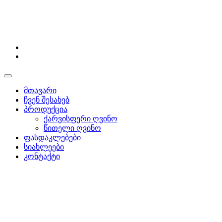
მთავარი
ჩვენ შესახებ
პროდუქცია
ქარვისფერი ღვინო
წითელი ღვინო
ფასდაკლებები
სიახლეები
კონტაქტი