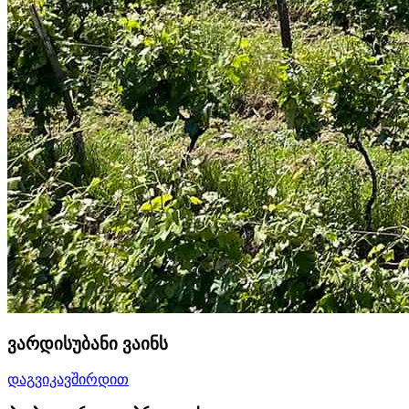
ვარდისუბანი ვაინს
დაგვიკავშირდით