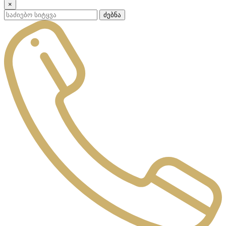
×
ძებნა