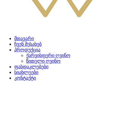
მთავარი
ჩვენ შესახებ
პროდუქცია
ქარვისფერი ღვინო
წითელი ღვინო
ფასდაკლებები
სიახლეები
კონტაქტი