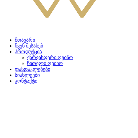
მთავარი
ჩვენ შესახებ
პროდუქცია
ქარვისფერი ღვინო
წითელი ღვინო
ფასდაკლებები
სიახლეები
კონტაქტი