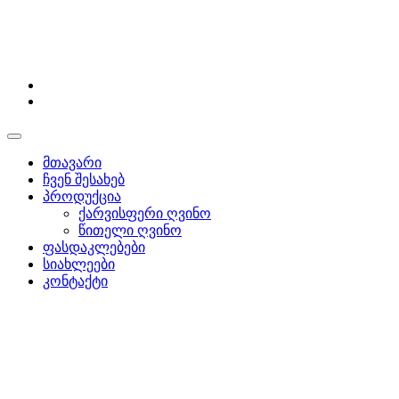
მთავარი
ჩვენ შესახებ
პროდუქცია
ქარვისფერი ღვინო
წითელი ღვინო
ფასდაკლებები
სიახლეები
კონტაქტი