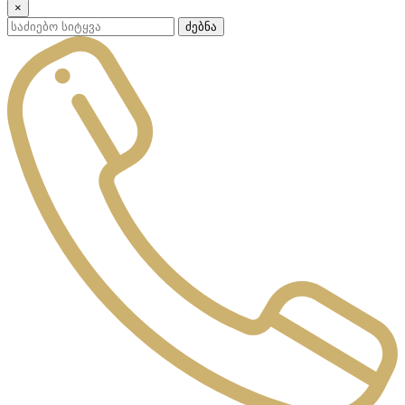
×
ძებნა