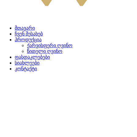
მთავარი
ჩვენ შესახებ
პროდუქცია
ქარვისფერი ღვინო
წითელი ღვინო
ფასდაკლებები
სიახლეები
კონტაქტი