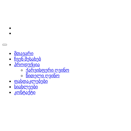
მთავარი
ჩვენ შესახებ
პროდუქცია
ქარვისფერი ღვინო
წითელი ღვინო
ფასდაკლებები
სიახლეები
კონტაქტი