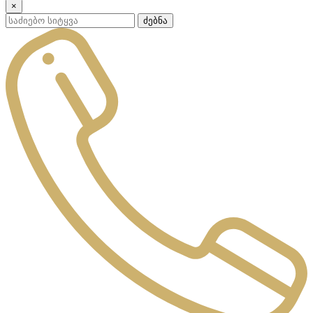
×
ძებნა