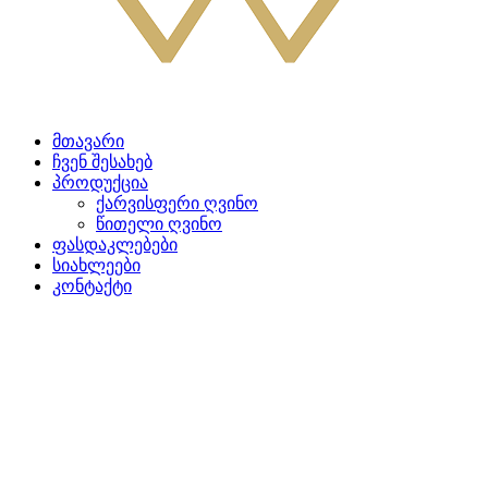
მთავარი
ჩვენ შესახებ
პროდუქცია
ქარვისფერი ღვინო
წითელი ღვინო
ფასდაკლებები
სიახლეები
კონტაქტი